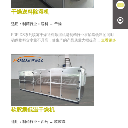
话
豪森维
干燥送料除湿机
尔
发送邮
适用：制药行业 • 送料 → 干燥
FDR-DS系列喷雾干燥送料除湿机是制药行业在输送物料的同时
件
地理定
确保物料含水量不升高，使生产的产品质量大幅提高...
查看更多
位
软胶囊低温干燥机
适用：制药行业 • 西药 → 软胶囊