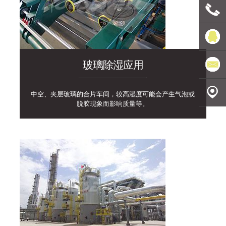
联系电
玻璃除湿应用
话
豪森维
尔
发送邮
中空、夹层玻璃的合片车间，较高湿度可能会产生气泡或
脱胶现象而影响质量等。
件
地理定
位